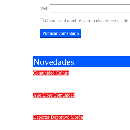
Web
Guardar mi nombre, correo electrónico y sitio
Novedades
Comunidad
Cultura
II Concurso Internacional de guit
Aire Libre
Comunidad
Vacaciones de invierno en Morón: 
Deportes
Deportivo Morón
Deportivo Morón goleó 4 a 0 a Ferr