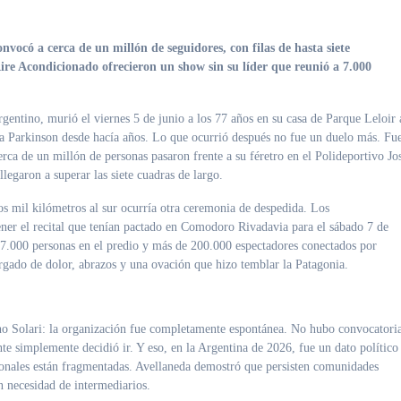
ire Acondicionado ofrecieron un show sin su líder que reunió a 7.000
rgentino, murió el viernes 5 de junio a los 77 años en su casa de Parque Leloir 
ía Parkinson desde hacía años
. Lo que ocurrió después no fue un duelo más. Fu
ca de un millón de personas pasaron frente a su féretro en el Polideportivo Jo
legaron a superar las siete cuadras de largo
.
os mil kilómetros al sur ocurría otra ceremonia de despedida. Los
ner el recital que tenían pactado en Comodoro Rivadavia para el sábado 7 de
e 7.000 personas en el predio y más de 200.000 espectadores conectados por
gado de dolor, abrazos y una ovación que hizo temblar la Patagonia
.
no Solari: la organización fue completamente espontánea. No hubo convocatori
ente simplemente decidió ir. Y eso, en la Argentina de 2026, fue un dato político
ionales están fragmentadas
. Avellaneda demostró que persisten comunidades
in necesidad de intermediarios.