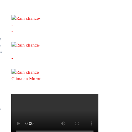
-
-
-
-
a
-
e
sé
-
-
-
Clima en Moron
a