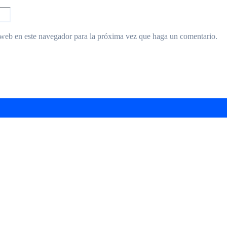
 web en este navegador para la próxima vez que haga un comentario.
arra “Ciudad de Hurlingham” en el Teatro Brot
agenda gratuita con shows, talleres y descuen
o y se afianza en la pelea por el ascenso