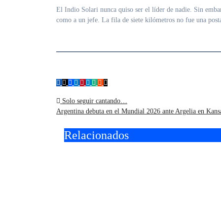
El Indio Solari nunca quiso ser el líder de nadie. Sin embar
como a un jefe. La fila de siete kilómetros no fue una post
Navegación
Solo seguir cantando…
Argentina debuta en el Mundial 2026 ante Argelia en Kans
de
Relacionados
entradas
II Concurso
Con u
Internacional de
plane
guitarra “Ciudad de
arran
Hurlingham” en el
un tri
Teatro Brote
Argel