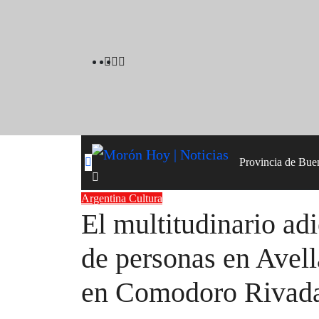
Skip
to
content
Provincia de Bue
Argentina
Cultura
El multitudinario adi
de personas en Avell
en Comodoro Rivad