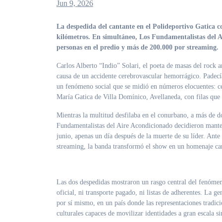
Jun 9, 2026
La despedida del cantante en el Polideportivo Gatica convocó a cerca de un millón de seguidores, con filas de hasta siete
kilómetros. En simultáneo, Los Fundamentalistas del A
personas en el predio y más de 200.000 por streaming.
Carlos Alberto “Indio” Solari, el poeta de masas del rock a
causa de un accidente cerebrovascular hemorrágico
. Padec
un fenómeno social que se midió en números elocuentes: cer
María Gatica de Villa Domínico, Avellaneda, con filas que l
Mientras la multitud desfilaba en el conurbano, a más de d
Fundamentalistas del Aire Acondicionado decidieron mante
junio, apenas un día después de la muerte de su líder. Ant
streaming, la banda transformó el show en un homenaje car
Las dos despedidas mostraron un rasgo central del fenóme
oficial, ni transporte pagado, ni listas de adherentes. La g
por sí mismo, en un país donde las representaciones tradic
culturales capaces de movilizar identidades a gran escala s