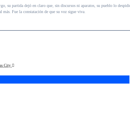
go, su partida dejó en claro que, sin discursos ni aparatos, su pueblo lo despidi
al más. Fue la constatación de que su voz sigue viva.
as City
n Messi de otro
Argentina debuta en el
ta, Argentina
Mundial 2026 ante
có el Mundial con
Argelia en Kansas City
unfo 3 a 0 frente a
ia