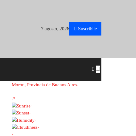
7 agosto, 2026
Suscribite
Morón, Provincia de Buenos Aires.
-º
-
-
-
-
-