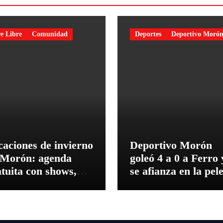
e Libre
Comunidad
Deportes
Deportivo Moró
caciones de invierno
Deportivo Morón
 Morón: agenda
goleó 4 a 0 a Ferro 
tuita con shows,
se afianza en la pel
leres y descuentos
por el ascenso
 gastronomía