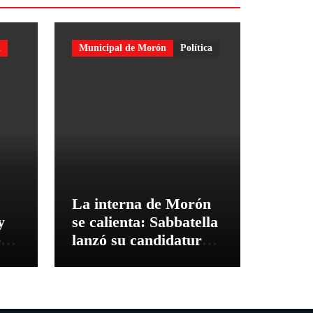
n
Municipal de Morón
Política
La interna de Morón
y
se calienta: Sabbatella
ea
lanzó su candidatura y
apuntó contra Ghi