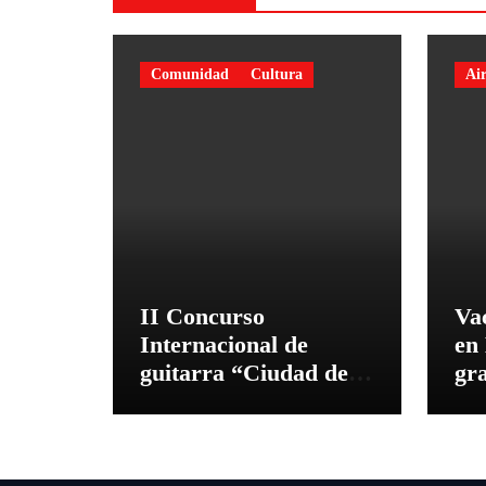
Comunidad
Cultura
Air
II Concurso
Va
Internacional de
en
guitarra “Ciudad de
gra
Hurlingham” en el
tal
Teatro Brote
en