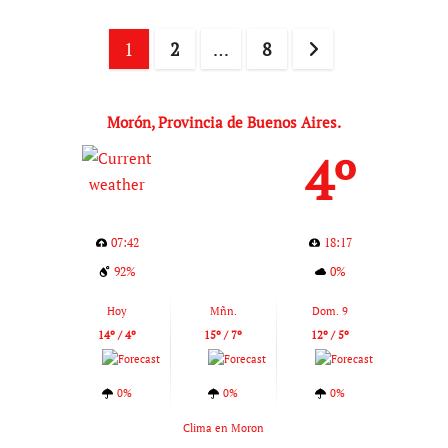
Paginación
1
2
…
8
de
entradas
Morón, Provincia de Buenos Aires.
4º
07:42
18:17
92%
0%
Hoy
Mñn.
Dom. 9
14º / 4º
15º / 7º
12º / 5º
0%
0%
0%
Clima en Moron