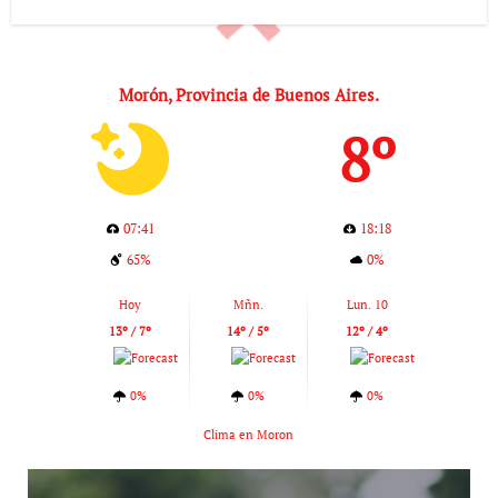
Morón, Provincia de Buenos Aires.
8º
07:41
18:18
65%
0%
Hoy
Mñn.
Lun. 10
13º / 7º
14º / 5º
12º / 4º
0%
0%
0%
Clima en Moron