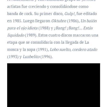
artistas fue creciendo y consolidándose como
banda de rock. Su primer disco,
Gulp!
, fue editado
en 1985. Luego llegaron
Oktubre
(1986),
Un baión
para el ojo idiota
(1988) y
¡Bang! ¡Bang!… Estás
liquidado
(1989). Estos cuatro discos marcaron una
etapa que se consolidaría con la llegada de La
mosca y la sopa (1991),
Lobo suelto, cordero atado
(1993) y
Luzbelito
(1996).