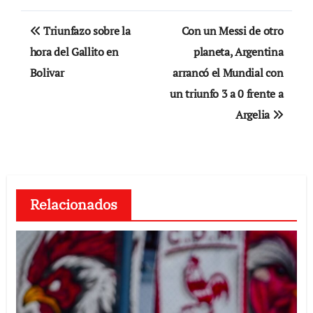
Navegación
Triunfazo sobre la
Con un Messi de otro
de
hora del Gallito en
planeta, Argentina
Bolivar
arrancó el Mundial con
entradas
un triunfo 3 a 0 frente a
Argelia
Relacionados