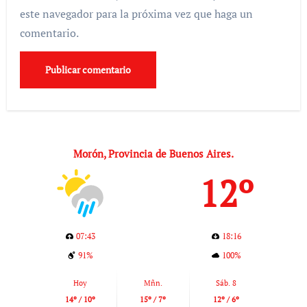
este navegador para la próxima vez que haga un
comentario.
Morón, Provincia de Buenos Aires.
12º
07:43
18:16
91%
100%
Hoy
Mñn.
Sáb. 8
14º / 10º
15º / 7º
12º / 6º