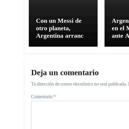
Con un Messi de
Argen
otro planeta,
en el 
Argentina arrancó
ante A
el Mundial con un
Kansa
triunfo 3 a 0 frente
a Argelia
Deja un comentario
Tu dirección de correo electrónico no será publicada.
Comentario
*