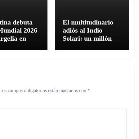
tina debuta
El multitudinario
Mundial 2026
adiós al Indio
rgelia en
Solari: un millón de
s City
personas en
Avellaneda y un
recital histórico en
Comodoro
Rivadavia
Los campos obligatorios están marcados con
*