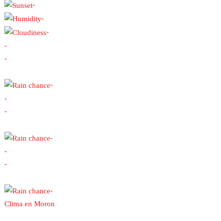
-
-
-
-
-
-
-
-
-
-
-
-
Clima en Moron