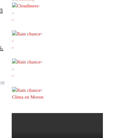
-
n
-
-
-
-
s.
-
-
-
-
-
Clima en Moron