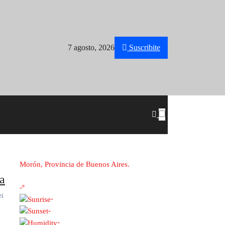
7 agosto, 2026
Suscribite
Morón, Provincia de Buenos Aires.
na
-º
-
-
-