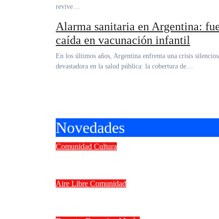
revive…
Alarma sanitaria en Argentina: fue
caída en vacunación infantil
En los últimos años, Argentina enfrenta una crisis silenciosa pero
devastadora en la salud pública: la cobertura de…
Novedades
Comunidad
Cultura
II Concurso Internacional de guit
Aire Libre
Comunidad
Vacaciones de invierno en Morón: 