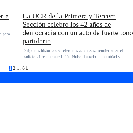
rte
La UCR de la Primera y Tercera
Sección celebró los 42 años de
democracia con un acto de fuerte tono
partidario
Dirigentes históricos y referentes actuales se reunieron en el
tradicional restaurante Lalín. Hubo llamados a la unidad y…
Paginación
1
2
…
6
de
entradas
arra “Ciudad de Hurlingham” en el Teatro Brot
agenda gratuita con shows, talleres y descuen