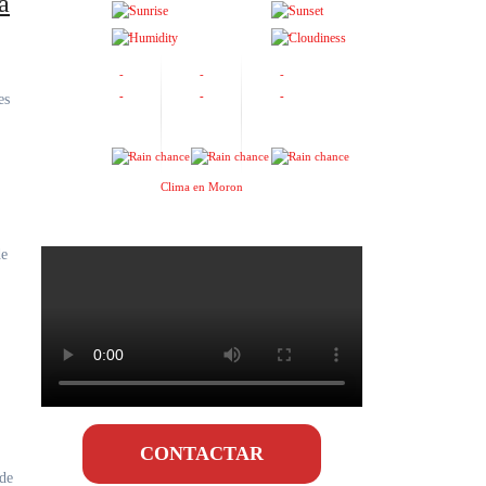
a
-
-
-
-
-
-
-
-
-
-
-
-
-
Clima en Moron
CONTACTAR