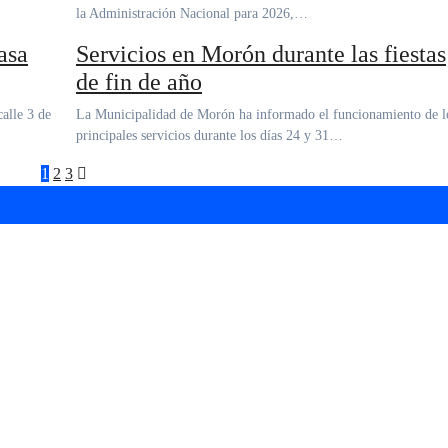
la Administración Nacional para 2026,…
asa
Servicios en Morón durante las fiestas
de fin de año
La Municipalidad de Morón ha informado el funcionamiento de los
principales servicios durante los días 24 y 31…
Paginación
1
2
3
de
entradas
arra “Ciudad de Hurlingham” en el Teatro Brot
agenda gratuita con shows, talleres y descuen
o y se afianza en la pelea por el ascenso