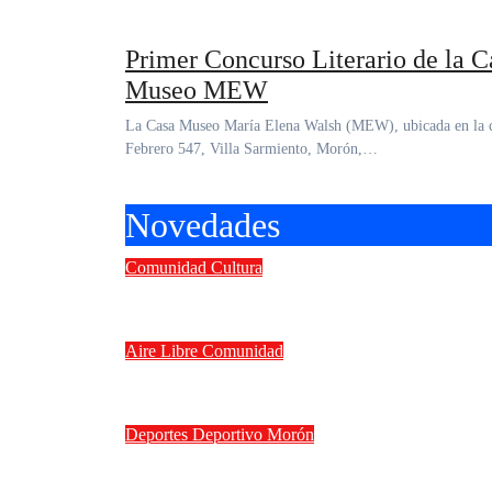
Primer Concurso Literario de la C
Museo MEW
La Casa Museo María Elena Walsh (MEW), ubicada en la calle 3 de
Febrero 547, Villa Sarmiento, Morón,…
Novedades
Comunidad
Cultura
II Concurso Internacional de guit
Aire Libre
Comunidad
Vacaciones de invierno en Morón: 
Deportes
Deportivo Morón
Deportivo Morón goleó 4 a 0 a Ferr