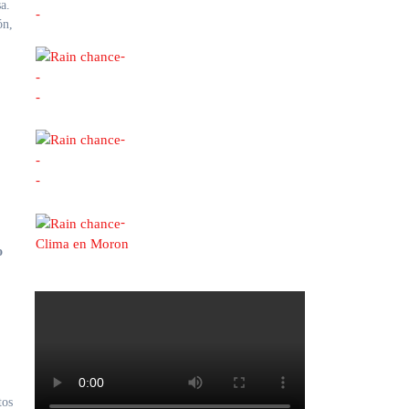
-
ón,
-
-
-
-
-
-
-
Clima en Moron
o
tos