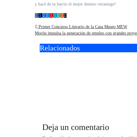
y hacé de tu barrio el mejor destino veraniego!
Navegación
Primer Concurso Literario de la Casa Museo MEW
Morón impulsa la generación de empleo con grandes proye
de
Relacionados
entradas
Vacaciones de invierno
En Mo
en Morón: agenda
munic
gratuita con shows,
resca
talleres y descuentos en
ahoga
gastronomía
Deja un comentario