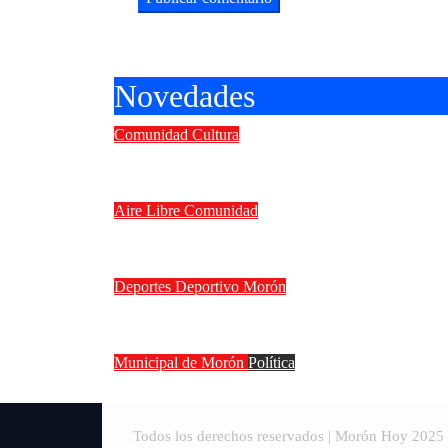
Novedades
Comunidad
Cultura
II Concurso Internacional de guit
Aire Libre
Comunidad
Vacaciones de invierno en Morón: 
Deportes
Deportivo Morón
Deportivo Morón goleó 4 a 0 a Ferr
Municipal de Morón
Política
La interna de Morón se calienta: 
Todos los derechos reservados | Morón Hoy 202
5