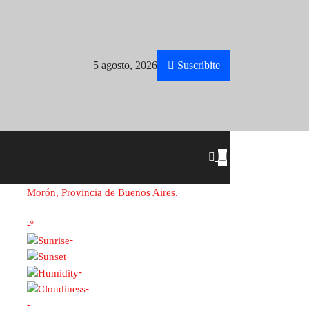
5 agosto, 2026
Suscribite
Morón, Provincia de Buenos Aires.
-º
-
-
-
-
-