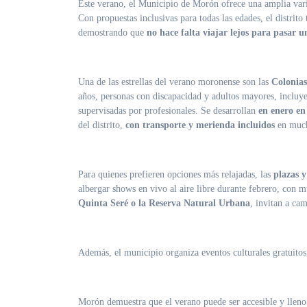
Este verano, el Municipio de Morón ofrece una amplia variedad de actividades gratuitas al aire libre para disfrutar un veraneo cerca de casa.
Con propuestas inclusivas para todas las edades, el distrito
demostrando que
no hace falta viajar lejos para pasar u
Una de las estrellas del verano moronense son las
Colonias
años, personas con discapacidad y adultos mayores, incluyen 
supervisadas por profesionales. Se desarrollan
en enero en
del distrito,
con transporte y merienda incluidos
en much
Para quienes prefieren opciones más relajadas, las
plazas 
albergar shows en vivo al aire libre durante febrero, con m
Quinta Seré o la Reserva Natural Urbana
, invitan a cam
Además, el municipio organiza eventos culturales gratuitos,
Morón demuestra que el verano puede ser accesible y lleno 