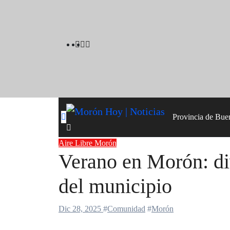
Skip
to
content
Provincia de Bue
Aire Libre
Morón
Verano en Morón: dive
del municipio
Dic 28, 2025
#
Comunidad
#
Morón