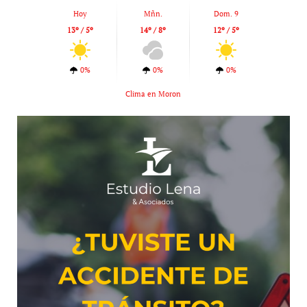
Hoy
Mñn.
Dom. 9
13º / 5º
14º / 8º
12º / 5º
0%
0%
0%
Clima en Moron