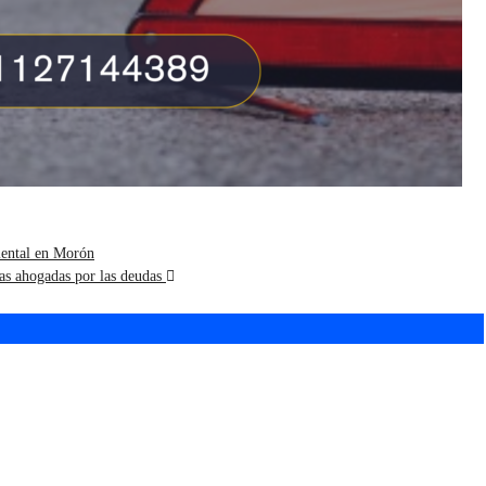
iental en Morón
ias ahogadas por las deudas
e 1400 estudiantes
Ruptura en el Concejo:
zaron el
Ghi arma su propio
romiso Ambiental
bloque
orón