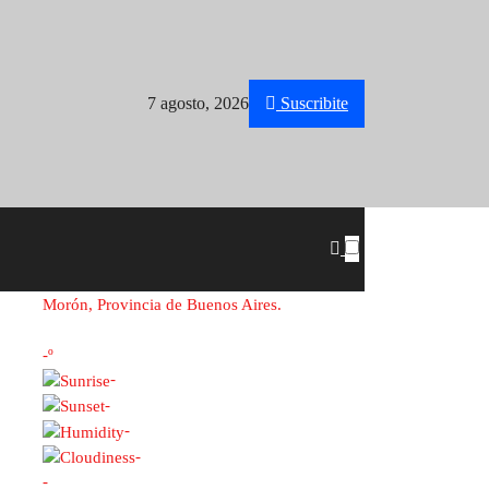
7 agosto, 2026
Suscribite
Morón, Provincia de Buenos Aires.
-º
-
-
-
-
-