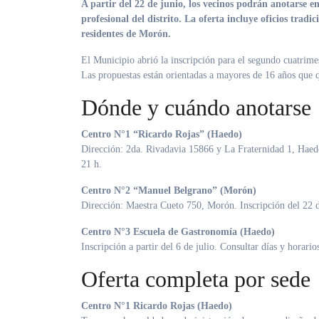
A partir del 22 de junio, los vecinos podrán anotarse en más de 20 capacitaciones gratuitas en los tres centros de formación
profesional del distrito. La oferta incluye oficios trad
residentes de Morón.
El Municipio abrió la inscripción para el segundo cuatrime
Las propuestas están orientadas a mayores de 16 años que 
Dónde y cuándo anotarse
Centro N°1 “Ricardo Rojas” (Haedo)
Dirección: 2da. Rivadavia 15866 y La Fraternidad 1, Haedo
21 h
.
Centro N°2 “Manuel Belgrano” (Morón)
Dirección: Maestra Cueto 750, Morón. Inscripción del 22 de
Centro N°3 Escuela de Gastronomía (Haedo)
Inscripción a partir del 6 de julio. Consultar días y horario
Oferta completa por sede
Centro N°1 Ricardo Rojas (Haedo)