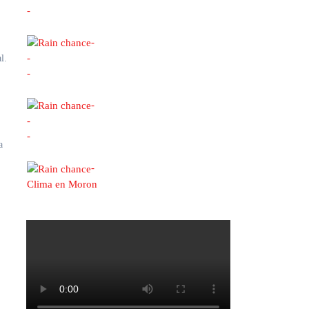
-
-
-
l.
-
-
-
-
a
-
Clima en Moron