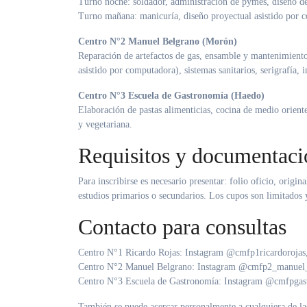
Turno noche: soldador, administración de pymes, diseño de
Turno mañana: manicuría, diseño proyectual asistido por co
Centro N°2 Manuel Belgrano (Morón)
Reparación de artefactos de gas, ensamble y mantenimiento
asistido por computadora), sistemas sanitarios, serigrafía, 
Centro N°3 Escuela de Gastronomía (Haedo)
Elaboración de pastas alimenticias, cocina de medio orient
y vegetariana
.
Requisitos y documentaci
Para inscribirse es necesario presentar: folio oficio, origin
estudios primarios o secundarios
. Los cupos son limitados y
Contacto para consultas
Centro N°1 Ricardo Rojas: Instagram @cmfp1ricardorojas,
Centro N°2 Manuel Belgrano: Instagram @cmfp2_manuel
Centro N°3 Escuela de Gastronomía: Instagram @cmfpgas
También se puede acercar personalmente a cualquiera de las