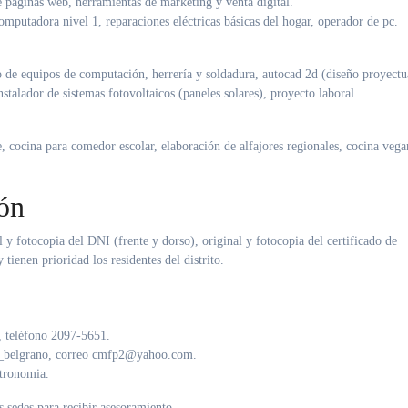
 páginas web, herramientas de marketing y venta digital
.
mputadora nivel 1, reparaciones eléctricas básicas del hogar, operador de pc
.
 de equipos de computación, herrería y soldadura, autocad 2d (diseño proyectu
instalador de sistemas fotovoltaicos (paneles solares), proyecto laboral
.
e, cocina para comedor escolar, elaboración de alfajores regionales, cocina vega
ón
al y fotocopia del DNI (frente y dorso), original y fotocopia del certificado de
 tienen prioridad los residentes del distrito
.
 teléfono 2097-5651.
_belgrano, correo cmfp2@yahoo.com.
tronomia.
 sedes para recibir asesoramiento
.