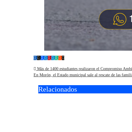
Navegación
Más de 1400 estudiantes realizaron el Compromiso Amb
En Morón, el Estado municipal sale al rescate de las famil
de
Relacionados
entradas
En Morón, el Estado
Más d
municipal sale al
reali
rescate de las familias
Comp
ahogadas por las deudas
en M