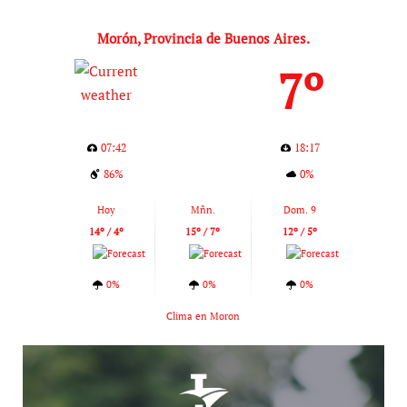
de
entradas
Morón, Provincia de Buenos Aires.
7º
07:42
18:17
86%
0%
Hoy
Mñn.
Dom. 9
14º / 4º
15º / 7º
12º / 5º
0%
0%
0%
Clima en Moron