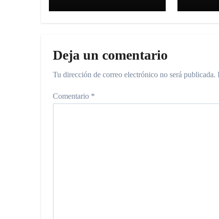
el Mundial con un
Kansa
triunfo 3 a 0 frente
a Argelia
Deja un comentario
Tu dirección de correo electrónico no será publicada.
Comentario
*