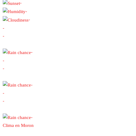
-
-
-
-
-
-
-
-
-
-
-
-
Clima en Moron