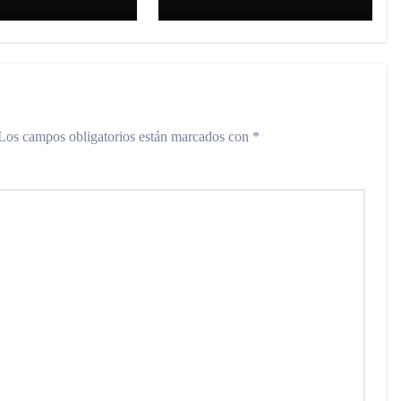
s City
personas en
Avellaneda y un
recital histórico en
Comodoro
Rivadavia
Los campos obligatorios están marcados con
*