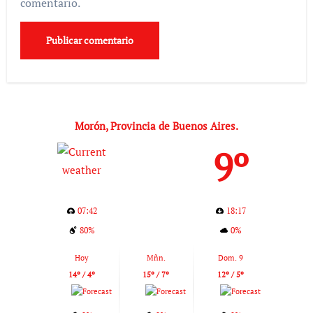
comentario.
Morón, Provincia de Buenos Aires.
9º
07:42
18:17
80%
0%
Hoy
Mñn.
Dom. 9
14º / 4º
15º / 7º
12º / 5º