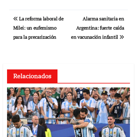
Navegación
La reforma laboral de
Alarma sanitaria en
de
Milei: un eufemismo
Argentina: fuerte caída
para la precarización
en vacunación infantil
entradas
Relacionados