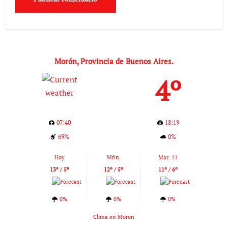
Morón, Provincia de Buenos Aires.
4º
07:40
18:19
69%
0%
Hoy
Mñn.
Mar. 11
13º / 5º
12º / 5º
11º / 6º
0%
0%
0%
Clima en Moron