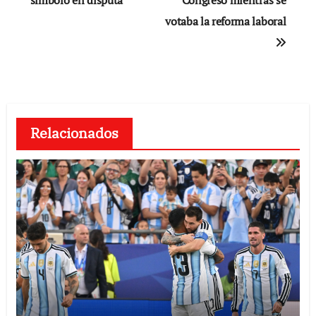
de
símbolo en disputa
Congreso mientras se
votaba la reforma laboral
entradas
Relacionados