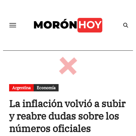
Skip
to
content
Argentina
Economía
La inflación volvió a subir
y reabre dudas sobre los
números oficiales