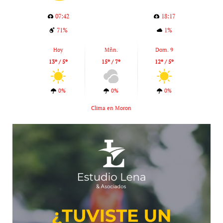
07:42
18:17
71%
1%
Hoy
Mñn.
Dom. 9
13º / 5º
15º / 7º
12º / 5º
0%
0%
0%
Clima en Moron