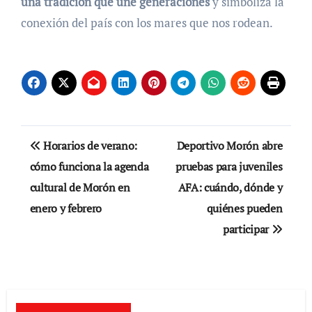
una tradición que une generaciones
y simboliza la
conexión del país con los mares que nos rodean.
Navegación
Horarios de verano:
Deportivo Morón abre
de
cómo funciona la agenda
pruebas para juveniles
cultural de Morón en
AFA: cuándo, dónde y
entradas
enero y febrero
quiénes pueden
participar