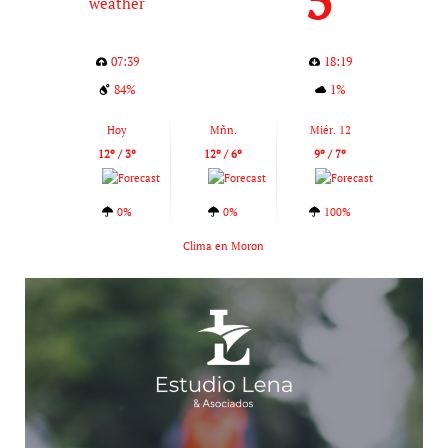
07:39
18:19
84%
1%
Hoy
Mñn.
Miér. 12
12º / 3º
12º / 6º
9º / 7º
0%
0%
100%
Clima en Moron