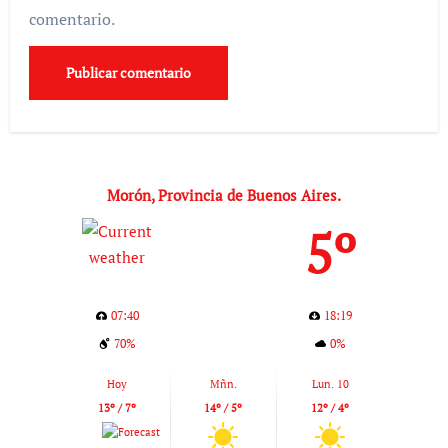
comentario.
Morón, Provincia de Buenos Aires.
5º
07:40
18:19
70%
0%
Hoy
Mñn.
Lun. 10
13º / 7º
14º / 5º
12º / 4º