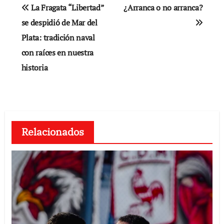
Navegación
La Fragata “Libertad”
¿Arranca o no arranca?
de
se despidió de Mar del
Plata: tradición naval
entradas
con raíces en nuestra
historia
Relacionados