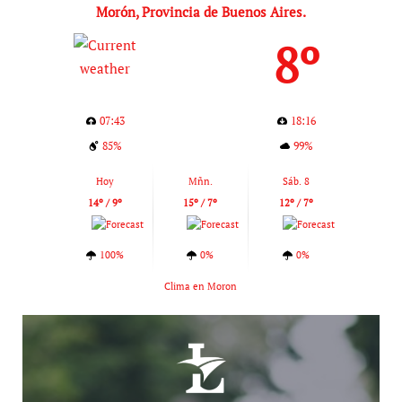
Morón, Provincia de Buenos Aires.
8º
07:43
18:16
85%
99%
Hoy
Mñn.
Sáb. 8
14º / 9º
15º / 7º
12º / 7º
100%
0%
0%
Clima en Moron