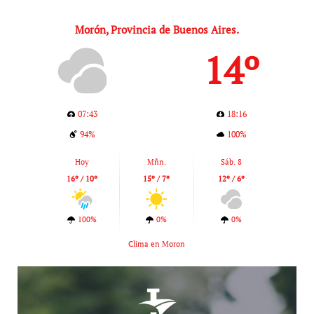
Morón, Provincia de Buenos Aires.
14º
07:43
18:16
94%
100%
Hoy
Mñn.
Sáb. 8
16º / 10º
15º / 7º
12º / 6º
100%
0%
0%
Clima en Moron