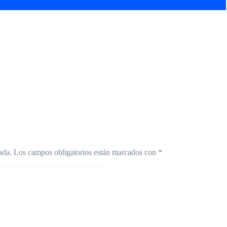
llo se le escapó el
Con un Messi de otro
fo ante Madryn en
planeta, Argentina
evo Francisco
arrancó el Mundial con
no
un triunfo 3 a 0 frente a
Argelia
ada.
Los campos obligatorios están marcados con
*