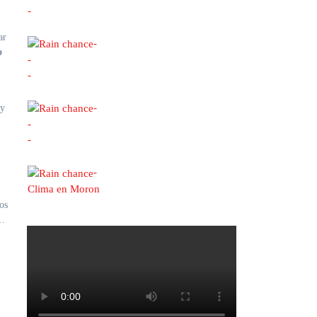
-
ar
-
o
-
-
.
-
 y
-
-
-
Clima en Moron
os
e…