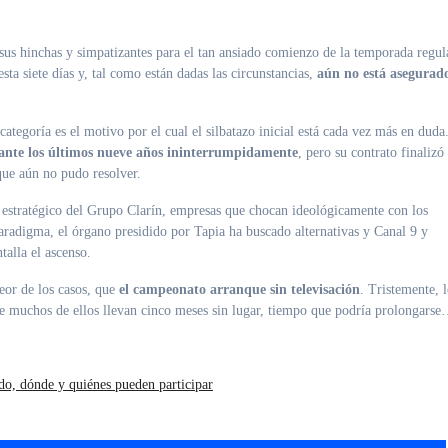
 sus hinchas y simpatizantes para el tan ansiado comienzo de la temporada regul
ta siete días y, tal como están dadas las circunstancias,
aún no está asegurad
 categoría es el motivo por el cual el silbatazo inicial está cada vez más en duda
ante los últimos nueve años ininterrumpidamente
, pero su contrato finalizó
que aún no pudo resolver.
o estratégico del Grupo Clarín, empresas que chocan ideológicamente con los
 paradigma, el órgano presidido por Tapia ha buscado alternativas y Canal 9 y
alla el ascenso.
eor de los casos, que
el campeonato arranque sin televisación
. Tristemente, l
ue muchos de ellos llevan cinco meses sin lugar, tiempo que podría prolongars
o, dónde y quiénes pueden participar