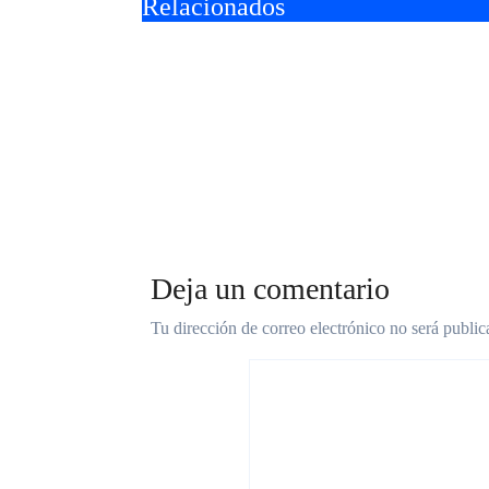
Relacionados
entradas
Deportivo Morón goleó
Al Ga
4 a 0 a Ferro y se
triun
afianza en la pelea por
el Nu
el ascenso
Urba
Deja un comentario
Tu dirección de correo electrónico no será public