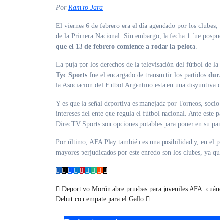
Por
Ramiro Jara
El viernes 6 de febrero era el día agendado por los clubes,
de la Primera Nacional. Sin embargo, la fecha 1 fue pospues
que el 13 de febrero comience a rodar la pelota
.
La puja por los derechos de la televisación del fútbol de la
Tyc Sports
fue el encargado de transmitir los partidos
dur
la Asociación del Fútbol Argentino está en una disyuntiva 
Y es que la señal deportiva es manejada por Torneos, soci
intereses del ente que regula el fútbol nacional. Ante este
DirecTV Sports son opciones potables para poner en su pant
Por último, AFA Play también es una posibilidad y, en el p
mayores perjudicados por este enredo son los clubes, ya q
Navegación
Deportivo Morón abre pruebas para juveniles AFA: cuánd
Debut con empate para el Gallo
de