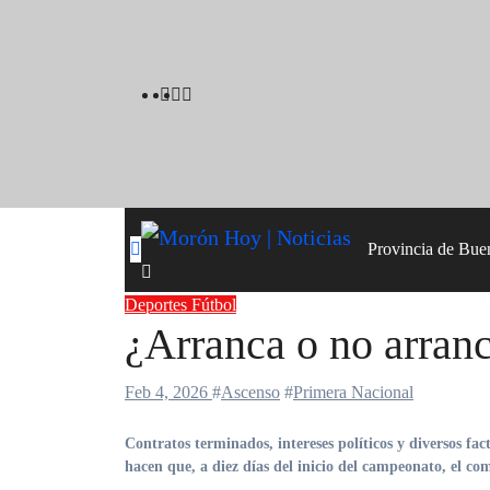
Skip
to
content
Provincia de Bue
Deportes
Fútbol
¿Arranca o no arran
Feb 4, 2026
#
Ascenso
#
Primera Nacional
Contratos terminados, intereses políticos y diversos factores que envuelven la pulseada por la televisación de la Primera Nacional
hacen que, a diez días del inicio del campeonato, el c