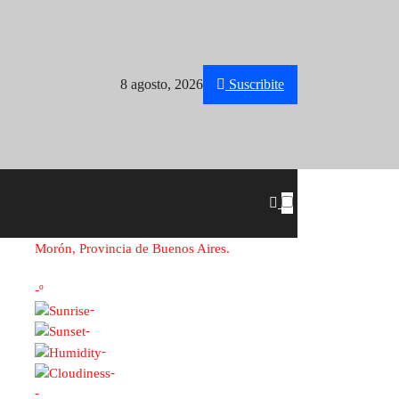
8 agosto, 2026
Suscribite
Morón, Provincia de Buenos Aires.
-º
-
-
-
-
-