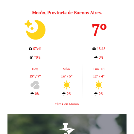
Morón, Provincia de Buenos Aires.
7º
07:41
18:18
70%
0%
Hoy
Mñn.
Lun. 10
13º / 7º
14º / 5º
12º / 4º
0%
0%
0%
Clima en Moron