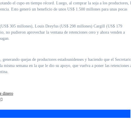
gotando el cupo en tiempo récord. Luego, al comprar la soja a los productores, 
rencia. Esto generó un beneficio de unos US$ 1.500 millones para unas pocas
 (US$ 305 millones), Louis Dreyfus (US$ 298 millones) Cargill (US$ 179
bio, no pudieron aprovechar la ventana de retenciones cero y ahora venden a
pagan.
o, generando quejas de productores estadounidenses y haciendo que el Secretari
la misma semana en la que le dio su apoyo, que vuelva a poner las retenciones 
tina.
e dinero
s
s inéditos para la
Las universidades