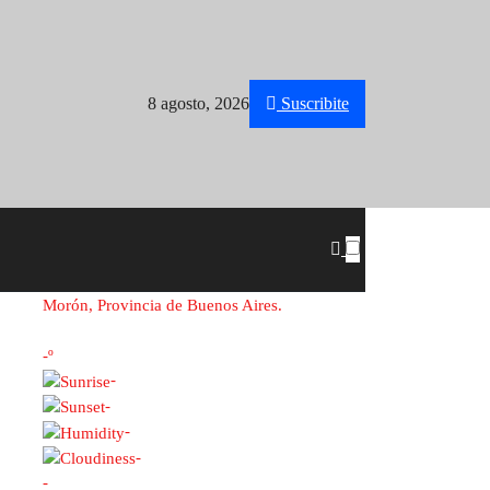
8 agosto, 2026
Suscribite
Morón, Provincia de Buenos Aires.
-º
-
-
-
-
-