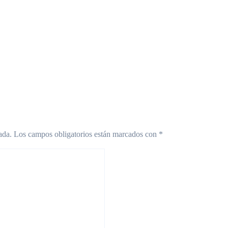
y un nuevo
vuelven a marchar y el
amo del FMI: el
Gobierno responde con
circuito del dinero
un recorte millonario
o llega a la
ncia
ada.
Los campos obligatorios están marcados con
*