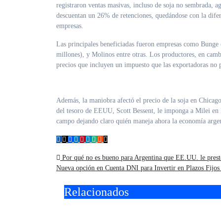
registraron ventas masivas, incluso de soja no sembrada, a
descuentan un 26% de retenciones, quedándose con la dife
empresas.
Las principales beneficiadas fueron empresas como Bunge
millones), y Molinos entre otras. Los productores, en cam
precios que incluyen un impuesto que las exportadoras no 
Además, la maniobra afectó el precio de la soja en Chicag
del tesoro de EEUU, Scott Bessent, le imponga a Milei en 
campo dejando claro quién maneja ahora la economía argen
Navegación
Por qué no es bueno para Argentina que EE.UU. le prest
Nueva opción en Cuenta DNI para Invertir en Plazos Fijo
de
Relacionados
entradas
En Morón, el Estado
Fondo