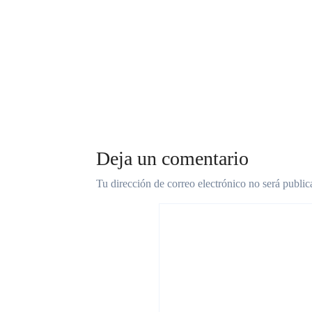
municipal sale al
SIDE 
rescate de las familias
prést
ahogadas por las deudas
otro 
que n
Provi
Deja un comentario
Tu dirección de correo electrónico no será public