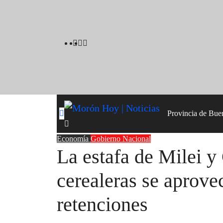
Skip
to
content
Provincia de Bue
Economía
Gobierno Nacional
La estafa de Milei y
cerealeras se aprove
retenciones