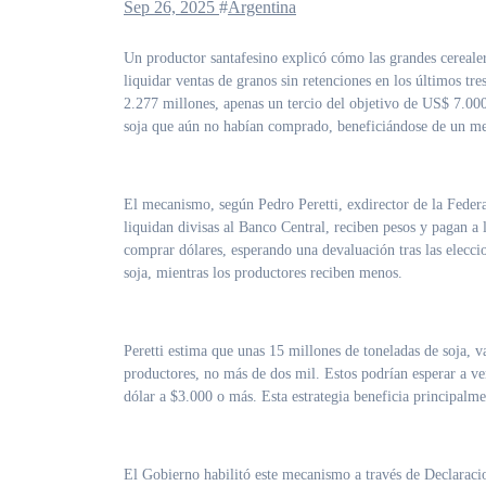
Sep 26, 2025
#
Argentina
Un productor santafesino explicó cómo las grandes cerealeras aprovecharon el beneficio del Gobierno de Javier Milei que les permitió
liquidar ventas de granos sin retenciones en los últimos t
2.277 millones, apenas un tercio del objetivo de US$ 7.000
soja que aún no habían comprado, beneficiándose de un me
El mecanismo, según Pedro Peretti, exdirector de la Federa
liquidan divisas al Banco Central, reciben pesos y pagan a
comprar dólares, esperando una devaluación tras las elecci
soja, mientras los productores reciben menos.
Peretti estima que unas 15 millones de toneladas de soja,
productores, no más de dos mil. Estos podrían esperar a ve
dólar a $3.000 o más. Esta estrategia beneficia principalme
El Gobierno habilitó este mecanismo a través de Declaraci