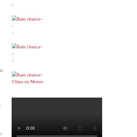
-
-
-
-
-
-
-
de
-
Clima en Moron
l
as