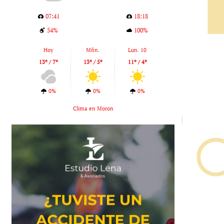
07:41
18:18
54%
100%
Hoy
Mñn.
Lun. 10
13º / 7º
13º / 5º
11º / 4º
0%
0%
0%
Clima en Moron