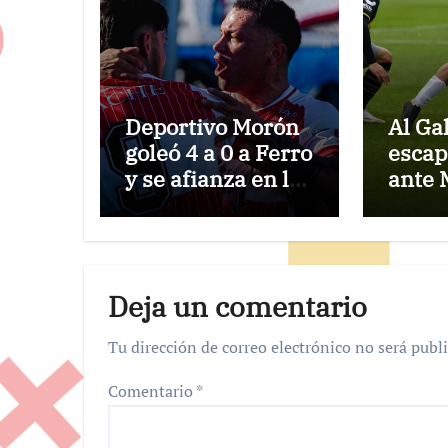
Deportivo Morón
Al Gal
goleó 4 a 0 a Ferro
escap
y se afianza en la
ante 
pelea por el
Nuevo
ascenso
Urba
Deja un comentario
Tu dirección de correo electrónico no será publi
Comentario
*