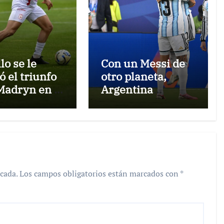
lo se le
Con un Messi de
ó el triunfo
otro planeta,
Madryn en el
Argentina
 Francisco
arrancó el
no
Mundial con un
triunfo 3 a 0
frente a Argelia
cada.
Los campos obligatorios están marcados con
*