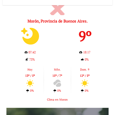
Morón, Provincia de Buenos Aires.
9º
07:42
18:17
73%
0%
Hoy
Mñn.
Dom. 9
13º / 5º
15º / 7º
12º / 5º
0%
0%
0%
Clima en Moron