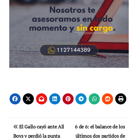
Navegación
El Gallo cayó ante All
6 de 6: el balance de los
de
Boys y perdió la punta
últimos dos partidos de