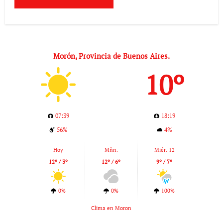
Morón, Provincia de Buenos Aires.
10º
07:39
18:19
56%
4%
Hoy
Mñn.
Miér. 12
12º / 3º
12º / 6º
9º / 7º
0%
0%
100%
Clima en Moron