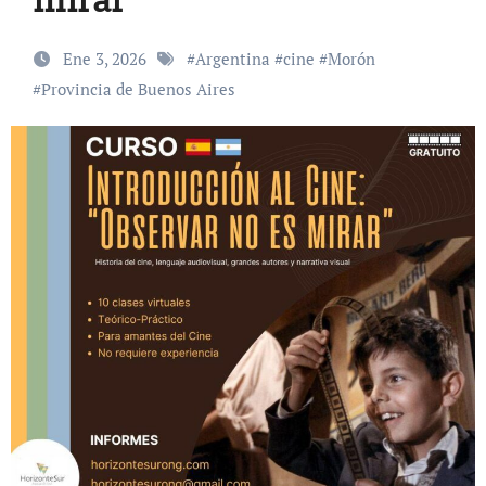
Ene 3, 2026
#
Argentina
#
cine
#
Morón
#
Provincia de Buenos Aires