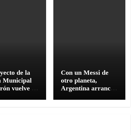
yecto de la
Con un Messi de
a Municipal
otro planeta,
rón vuelve a
Argentina arrancó
ón y el
el Mundial con un
puesto 2026
triunfo 3 a 0 frente
sin
a Argelia
iento