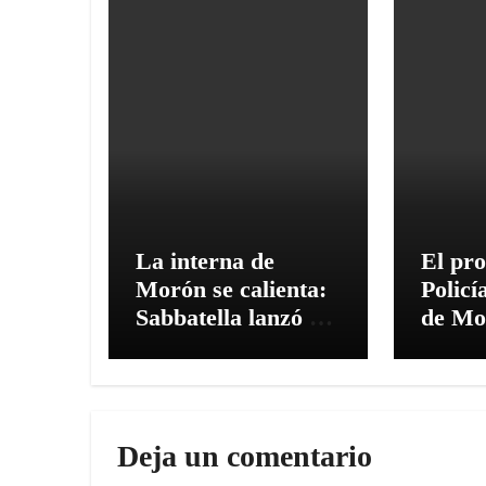
La interna de
El pro
Morón se calienta:
Policí
Sabbatella lanzó su
de Mo
candidatura y
comisi
apuntó contra Ghi
Presu
sigue 
tratam
Deja un comentario