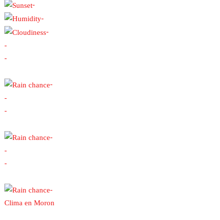
-
-
-
-
-
-
-
-
-
-
-
-
Clima en Moron