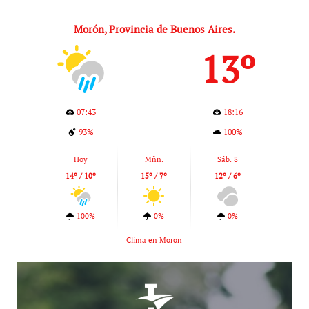
Morón, Provincia de Buenos Aires.
13º
07:43
18:16
93%
100%
Hoy
Mñn.
Sáb. 8
14º / 10º
15º / 7º
12º / 6º
100%
0%
0%
Clima en Moron