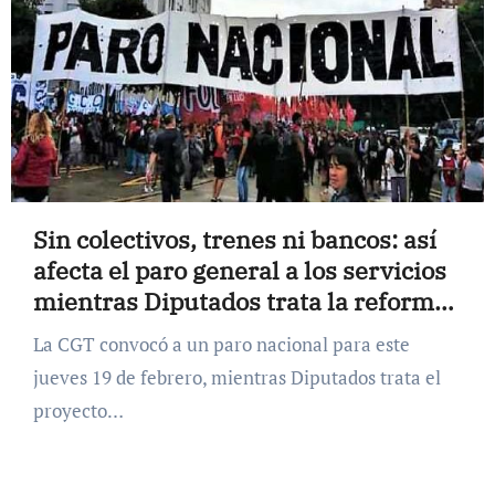
Sin colectivos, trenes ni bancos: así
afecta el paro general a los servicios
mientras Diputados trata la reforma
laboral
La CGT convocó a un paro nacional para este
jueves 19 de febrero, mientras Diputados trata el
proyecto…