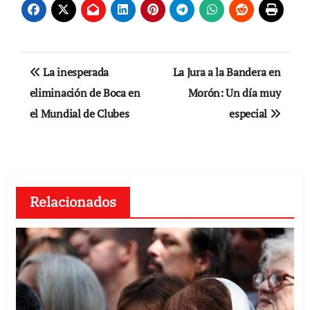
Navegación
La inesperada
La Jura a la Bandera en
de
eliminación de Boca en
Morón: Un día muy
el Mundial de Clubes
especial
entradas
Relacionados