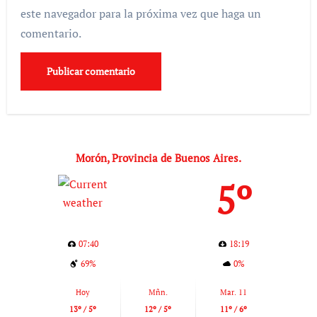
este navegador para la próxima vez que haga un
comentario.
Morón, Provincia de Buenos Aires.
5º
07:40
18:19
69%
0%
Hoy
Mñn.
Mar. 11
13º / 5º
12º / 5º
11º / 6º