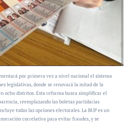
es legislativas, donde se renovará la mitad de la
 ocho distritos. Esta reforma busca simplificar el
parencia, reemplazando las boletas partidarias
ncluye todas las opciones electorales. La BUP es un
umeración correlativa para evitar fraudes, y se