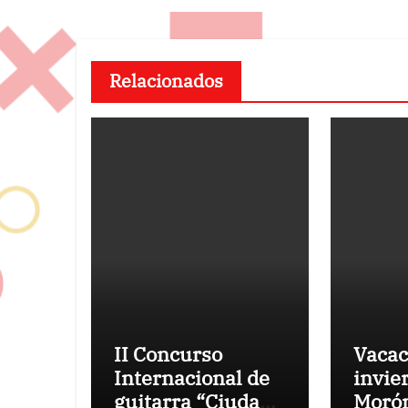
Relacionados
II Concurso
Vacac
Internacional de
invie
guitarra “Ciudad
Morón