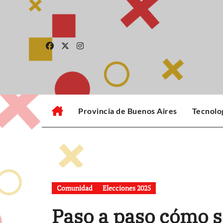
Skip
to
content
Provincia de Buenos Aires
Tecnolo
Comunidad
Elecciones 2025
Paso a paso cómo s