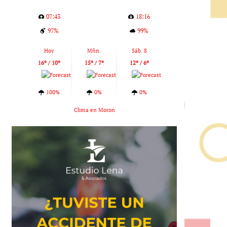
07:43
18:16
97%
99%
Hoy
Mñn.
Sáb. 8
16º / 10º
15º / 7º
12º / 6º
100%
0%
0%
Clima en Moron