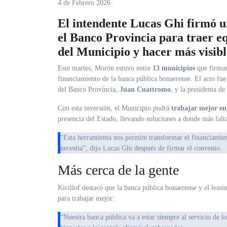
4 de Febrero 2026
El intendente Lucas Ghi firmó u
el Banco Provincia para traer eq
del Municipio y hacer más visible
Este martes, Morón estuvo entre
13 municipios
que firmar
financiamiento de la banca pública bonaerense. El acto fu
del Banco Provincia,
Juan Cuattromo
, y la presidenta d
Con esta inversión, el Municipio podrá
trabajar mejor en 
presencia del Estado, llevando soluciones a donde más falt
“Esta herramienta nos permite transformar el financiamiento en más trabajo en la calle y más presencia del Estado donde la gente nos
necesita”, dijo Lucas Ghi después de firmar el convenio.
Más cerca de la gente
Kicillof destacó que la banca pública bonaerense y el leas
para trabajar mejor:
“Nuestra banca pública va a estar siempre al servicio de los municipios que necesitan maquinaria y bienes de capital para dar respuestas y