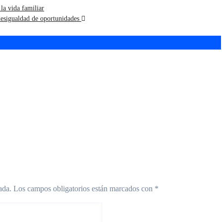
la vida familiar
 desigualdad de oportunidades
iones de invierno
La única lucha que se
rón: agenda
pierde es la que se
ita con shows,
abandona
res y descuentos en
onomía
ada.
Los campos obligatorios están marcados con
*