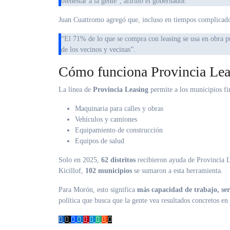
bienestar a la gente”, afirmó el gobernador.
Juan Cuattromo agregó que, incluso en tiempos complicado
“El 71% de lo que se compra con leasing se usa en obra pública y servicios urbanos. Esto demuestra cómo impacta directamente en la vida
de los vecinos y vecinas”.
Cómo funciona Provincia Lea
La línea de
Provincia Leasing
permite a los municipios fi
Maquinaria para calles y obras
Vehículos y camiones
Equipamiento de construcción
Equipos de salud
Solo en 2025,
62 distritos
recibieron ayuda de Provincia 
Kicillof,
102 municipios
se sumaron a esta herramienta.
Para Morón, esto significa
más capacidad de trabajo, serv
política que busca que la gente vea resultados concretos en 