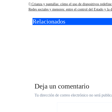
Navegación
Crianza y pantallas: cómo el uso de dispositivos redefine 
Redes sociales y menores: entre el control del Estado y la
de
Relacionados
entradas
II Concurso
Vacac
Internacional de
en Mo
guitarra “Ciudad de
gratu
Hurlingham” en el
talle
Teatro Brote
gastr
Deja un comentario
Tu dirección de correo electrónico no será public