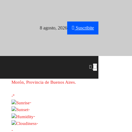
8 agosto, 2026
Suscribite
Morón, Provincia de Buenos Aires.
-º
-
-
-
-
-