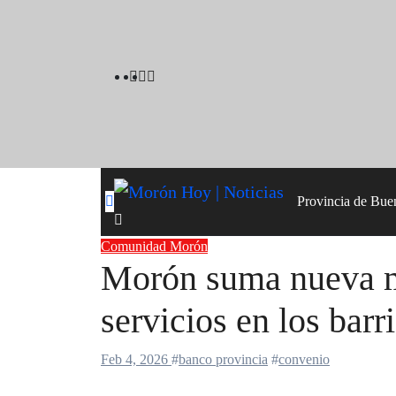
Skip
to
content
Provincia de Bue
Comunidad
Morón
Morón suma nueva ma
servicios en los barr
Feb 4, 2026
#
banco provincia
#
convenio