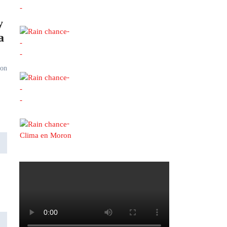
-
y
-
a
-
-
con
-
-
-
-
Clima en Moron