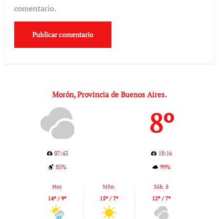
comentario.
Morón, Provincia de Buenos Aires.
8º
07:43
18:16
85%
99%
Hoy
Mñn.
Sáb. 8
14º / 9º
15º / 7º
12º / 7º