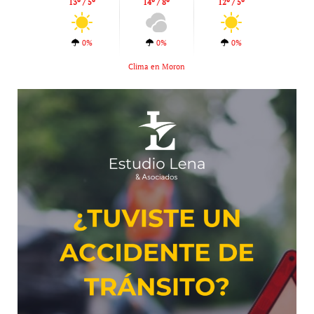
13º / 5º
14º / 8º
12º / 5º
0%
0%
0%
Clima en Moron