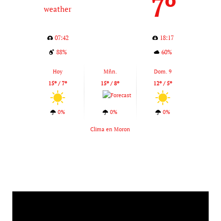
7º
07:42
18:17
88%
60%
Hoy
Mñn.
Dom. 9
15º / 7º
15º / 8º
12º / 5º
0%
0%
0%
Clima en Moron