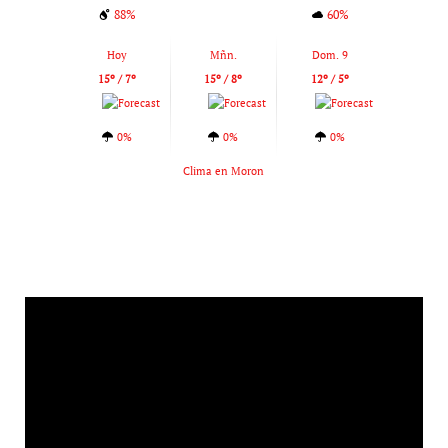
88%
60%
Hoy
Mñn.
Dom. 9
15º / 7º
15º / 8º
12º / 5º
0%
0%
0%
Clima en Moron