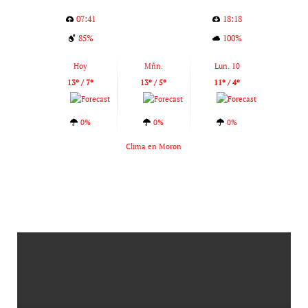
07:41
18:18
85%
100%
Hoy
Mñn.
Lun. 10
13º / 7º
13º / 5º
11º / 4º
0%
0%
0%
Clima en Moron