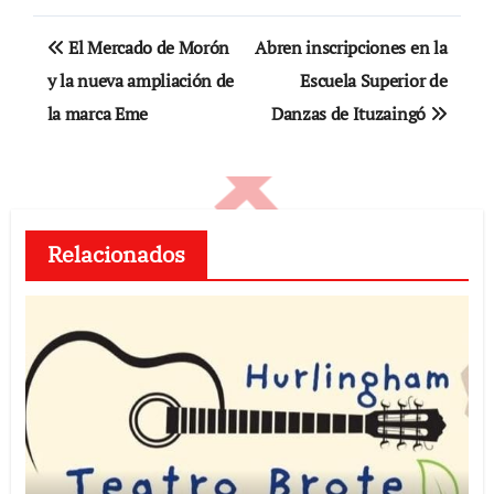
Navegación
El Mercado de Morón
Abren inscripciones en la
de
y la nueva ampliación de
Escuela Superior de
la marca Eme
Danzas de Ituzaingó
entradas
Relacionados