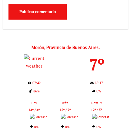
Morón, Provincia de Buenos Aires.
7º
07:42
18:17
86%
0%
Hoy
Mñn.
Dom. 9
14º / 4º
15º / 7º
12º / 5º
0%
0%
0%