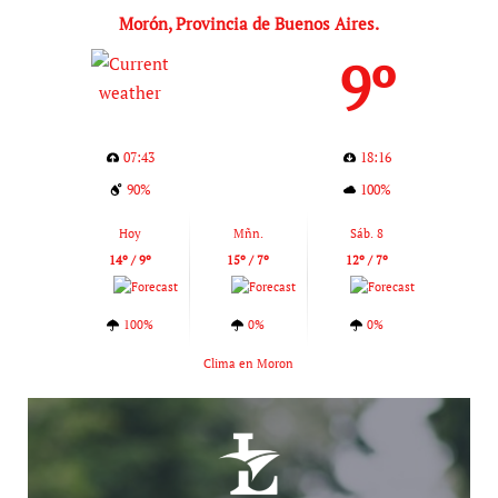
Morón, Provincia de Buenos Aires.
9º
07:43
18:16
90%
100%
Hoy
Mñn.
Sáb. 8
14º / 9º
15º / 7º
12º / 7º
100%
0%
0%
Clima en Moron