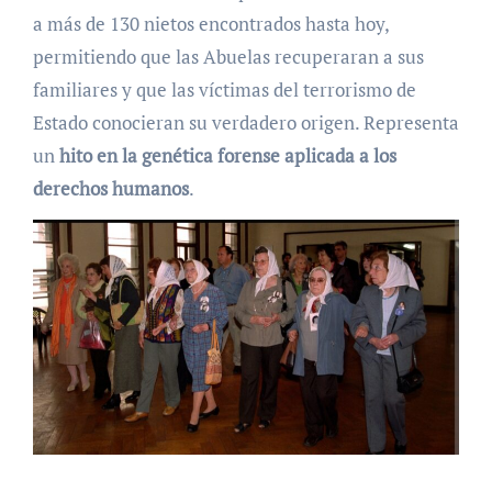
a más de 130 nietos encontrados hasta hoy,
permitiendo que las Abuelas recuperaran a sus
familiares y que las víctimas del terrorismo de
Estado conocieran su verdadero origen. Representa
un
hito en la genética forense aplicada a los
derechos humanos
.