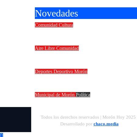
Novedades
Comunidad
Cultura
II Concurso Internacional de guit
Aire Libre
Comunidad
Vacaciones de invierno en Morón: 
Deportes
Deportivo Morón
Deportivo Morón goleó 4 a 0 a Ferr
Municipal de Morón
Política
La interna de Morón se calienta: 
Todos los derechos reservados | Morón Hoy 202
5
Desarrollado por
chaco.media