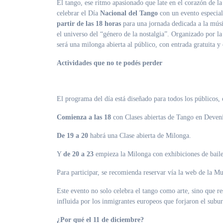
El tango, ese ritmo apasionado que late en el corazón de la cultura argentina, se viste de fiesta cada 11 de diciembre. Morón se prepara para
celebrar el Día
Nacional del Tango
con un evento especia
partir de las 18 horas
para una jornada dedicada a la músic
el universo del “género de la nostalgia”. Organizado por l
será una milonga abierta al público, con entrada gratuita y
Actividades que no te podés perder
El programa del día está diseñado para todos los públicos,
Comienza a las 18
con Clases abiertas de Tango en Devenir
De 19 a 20
habrá una Clase abierta de Milonga.
Y
de 20 a 23
empieza la Milonga con exhibiciones de bail
Para participar, se recomienda reservar vía la web de la M
Este evento no solo celebra el tango como arte, sino que re
influida por los inmigrantes europeos que forjaron el subu
¿Por qué el 11 de diciembre?