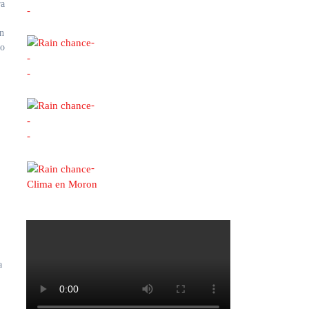
-
en
-
jo
-
-
-
-
-
-
Clima en Moron
a