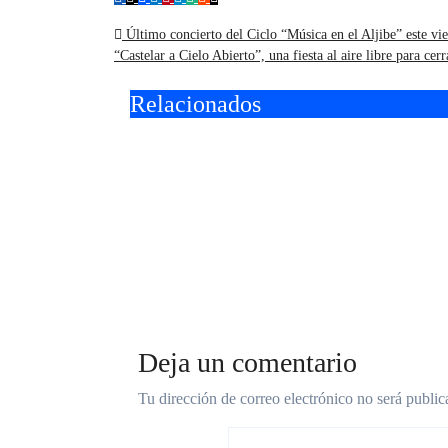
Navegación
Último concierto del Ciclo “Música en el Aljibe” este vi
“Castelar a Cielo Abierto”, una fiesta al aire libre para cer
de
Relacionados
entradas
II Concurso
Vacac
Internacional de
en Mo
guitarra “Ciudad de
gratu
Hurlingham” en el
talle
Teatro Brote
gastr
Deja un comentario
Tu dirección de correo electrónico no será public