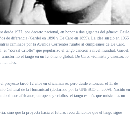
e desde 1977, por decreto nacional, en honor a dos gigantes del género:
Carlo
años de diferencia (Gardel en 1890 y De Caro en 1899). La idea surgió en 1965
entras caminaba por la Avenida Corrientes rumbo al cumpleaños de De Caro,
, el “Zorzal Criollo” que popularizó el tango canción a nivel mundial. Gardel,
, transformó el tango en un fenómeno global; De Caro, violinista y director, lo
rumentales.
yecto tardó 12 años en oficializarse, pero desde entonces, el 11 de
imonio Cultural de la Humanidad (declarado por la UNESCO en 2009). Nacido en
ando ritmos africanos, europeos y criollos, el tango es más que música: es un
ria, sino que la proyecta hacia el futuro, recordándonos que el tango sigue