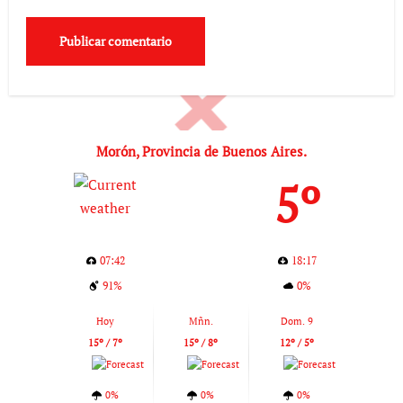
Morón, Provincia de Buenos Aires.
5º
07:42
18:17
91%
0%
Hoy
Mñn.
Dom. 9
15º / 7º
15º / 8º
12º / 5º
0%
0%
0%