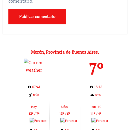
comentario.
Morón, Provincia de Buenos Aires.
7º
07:41
18:18
85%
86%
Hoy
Mñn.
Lun. 10
13º / 7º
13º / 5º
11º / 4º