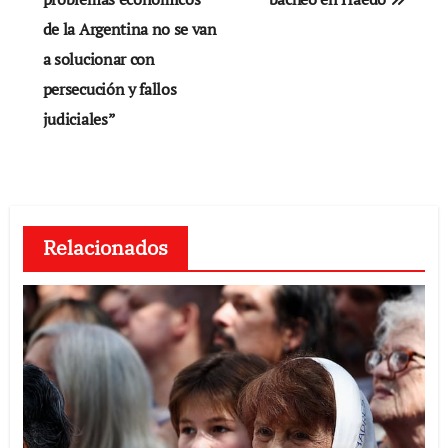
de
de la Argentina no se van
entradas
a solucionar con
persecución y fallos
judiciales”
Relacionados