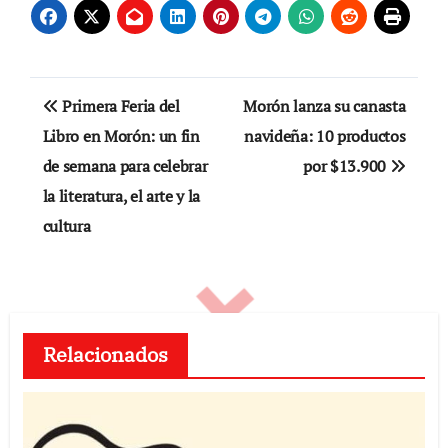
Navegación
Primera Feria del
Morón lanza su canasta
de
Libro en Morón: un fin
navideña: 10 productos
de semana para celebrar
por $13.900
entradas
la literatura, el arte y la
cultura
Relacionados