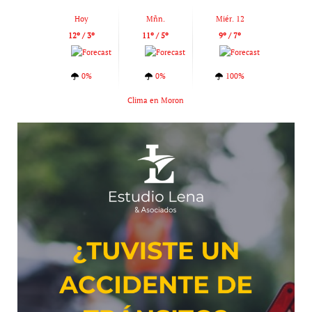
Hoy
Mñn.
Miér. 12
12º / 3º
11º / 5º
9º / 7º
0%
0%
100%
Clima en Moron