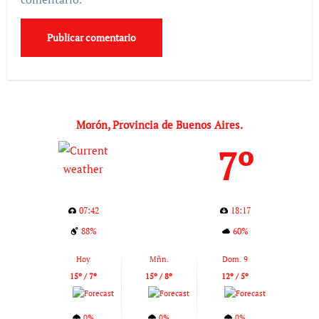
Morón, Provincia de Buenos Aires.
7º
07:42
18:17
88%
60%
Hoy
Mñn.
Dom. 9
15º / 7º
15º / 8º
12º / 5º
0%
0%
0%