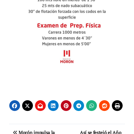
Navegación
Morón impulsa la
Así se festejó el Año