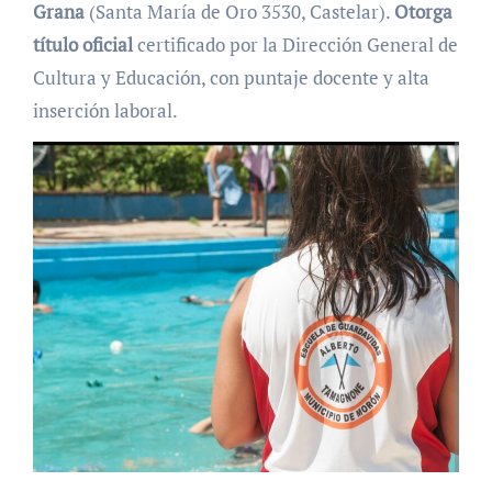
Grana
(Santa María de Oro 3530, Castelar).
Otorga
título oficial
certificado por la Dirección General de
Cultura y Educación, con puntaje docente y alta
inserción laboral.