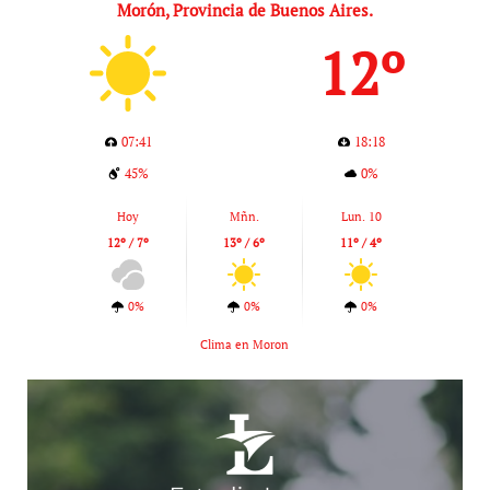
Morón, Provincia de Buenos Aires.
12º
07:41
18:18
45%
0%
Hoy
Mñn.
Lun. 10
12º / 7º
13º / 6º
11º / 4º
0%
0%
0%
Clima en Moron