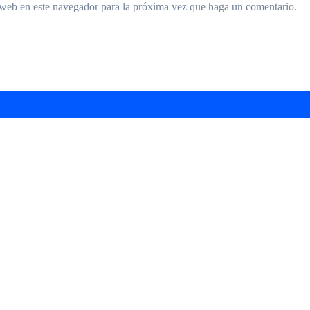
 web en este navegador para la próxima vez que haga un comentario.
arra “Ciudad de Hurlingham” en el Teatro Brot
agenda gratuita con shows, talleres y descuen
o y se afianza en la pelea por el ascenso
Sabbatella lanzó su candidatura y apuntó contr