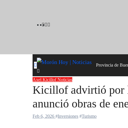
Skip
to
content
Provincia de Bue
Axel Kicillof
Noticias
Kicillof advirtió por
anunció obras de ene
Feb 6, 2026
#
Inversiones
#
Turismo