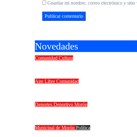
Guardar mi nombre, correo electrónico y sitio
Novedades
Comunidad
Cultura
II Concurso Internacional de guit
Aire Libre
Comunidad
Vacaciones de invierno en Morón: 
Deportes
Deportivo Morón
Deportivo Morón goleó 4 a 0 a Ferr
Municipal de Morón
Política
La interna de Morón se calienta: 