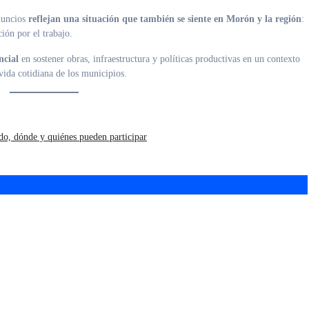
anuncios
reflejan una situación que también se siente en Morón y la región
:
ón por el trabajo.
ncial
en sostener obras, infraestructura y políticas productivas en un contexto
ida cotidiana de los municipios.
o, dónde y quiénes pueden participar
nta institucional
El Gallo cayó ante All
orón
Boys y perdió la punta
del campeonato