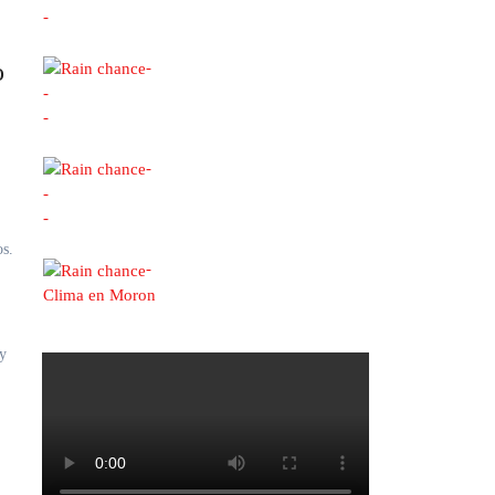
-
o
-
-
-
-
-
-
os.
-
Clima en Moron
 y