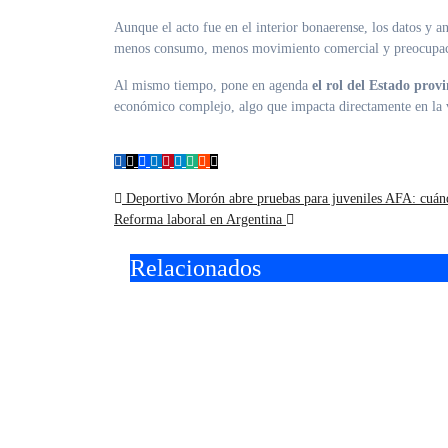
Aunque el acto fue en el interior bonaerense, los datos y 
menos consumo, menos movimiento comercial y preocupaci
Al mismo tiempo, pone en agenda
el rol del Estado provi
económico complejo, algo que impacta directamente en la v
Navegación
Deportivo Morón abre pruebas para juveniles AFA: cuánd
Reforma laboral en Argentina
de
Relacionados
entradas
La única lucha que se
Torme
pierde es la que se
en M
abandona