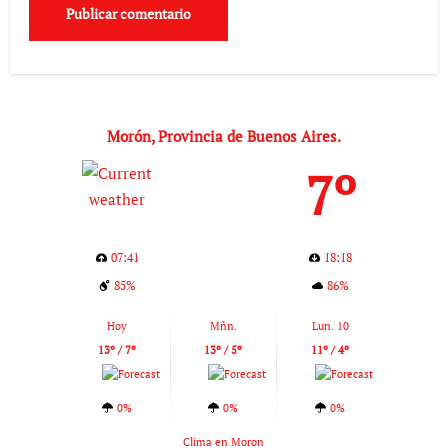
Morón, Provincia de Buenos Aires.
7º
07:41
18:18
85%
86%
Hoy
Mñn.
Lun. 10
13º / 7º
13º / 5º
11º / 4º
0%
0%
0%
Clima en Moron