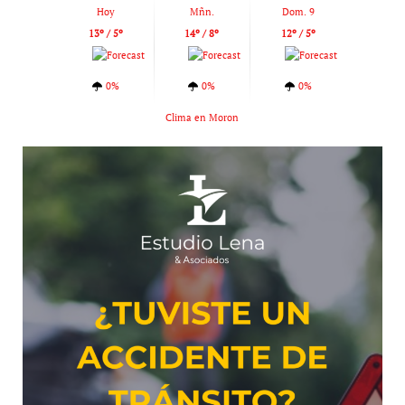
Hoy
Mñn.
Dom. 9
13º / 5º
14º / 8º
12º / 5º
0%
0%
0%
Clima en Moron