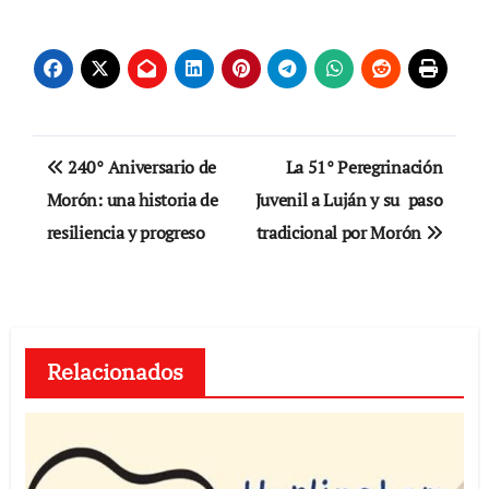
Navegación
240° Aniversario de
La 51° Peregrinación
de
Morón: una historia de
Juvenil a Luján y su paso
resiliencia y progreso
tradicional por Morón
entradas
Relacionados