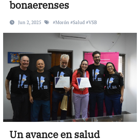
bonaerenses
Jun 2, 2025
#
Morón
#
Salud
#
VSB
Un avance en salud