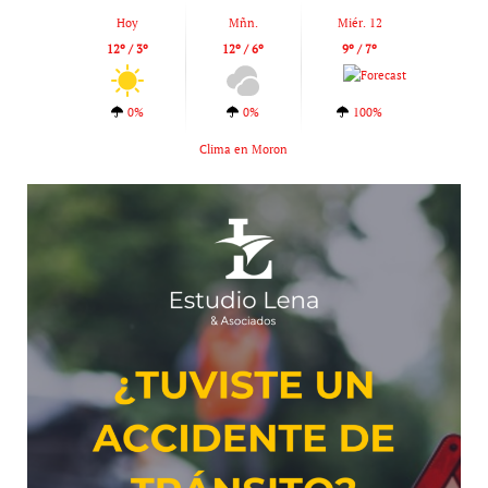
Hoy
Mñn.
Miér. 12
12º / 3º
12º / 6º
9º / 7º
0%
0%
100%
Clima en Moron