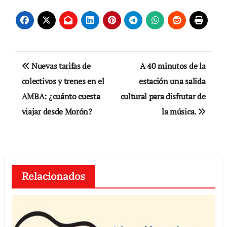
Navegación
Nuevas tarifas de
A 40 minutos de la
de
colectivos y trenes en el
estación una salida
AMBA: ¿cuánto cuesta
cultural para disfrutar de
entradas
viajar desde Morón?
la música.
Relacionados