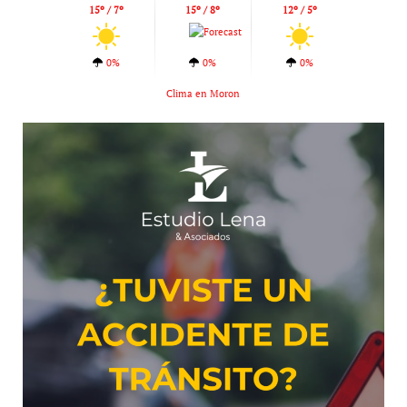
15º / 7º
15º / 8º
12º / 5º
0%
0%
0%
Clima en Moron