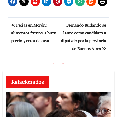
Navegación
Ferias en Morón:
Fernando Burlando se
de
alimentos frescos, a buen
lanzo como candidato a
precio y cerca de casa
diputado por la provincia
entradas
de Buenos Aires
Relacionados