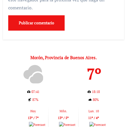
comentario.
Morón, Provincia de Buenos Aires.
7º
07:41
18:18
87%
80%
Hoy
Mñn.
Lun. 10
13º / 7º
13º / 5º
11º / 4º